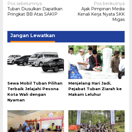
Navigasi
Pos sebelumnya
Pos berikutnya
Tuban Diusulkan Dapatkan
Ajak Pimpinan Media
pos
Pringkat BB Atas SAKIP
Kenali Kerja Nyata SKK
Migas
Jangan Lewatkan
Sewa Mobil Tuban Pilihan
Menjelang Hari Jadi,
Terbaik Jelajahi Pesona
Pejabat Tuban Ziarah ke
Kota Wali dengan
Makam Leluhur
Nyaman