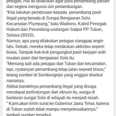
petugas. Hal itu dilakukan agar para penambang paham
dan segera mengurus izin pertambangan.
“Kita lakukan pembinaan kepada penambang pasir
ilegal yang berada di Sungai Bengawan Solo,
Kecamatan Plumpang,” kata Wadiono, Kabid Penegak
Hukum dan Perundang-undangan Satpol PP Tuban,
Selasa (30/10).
Namun, apa yang dilakukan petugas sianggap angin
lalu. Sebab, mereka tetap melakukan aktivitas seperri
biasa. Tampak truk-truk pengangkut pasir berjejer antri
muatan pasir dari bengawan Solo itu.
”Memang tadi ada petugas dari Tuban dan kecamatan,
tapi, nyatanyan penambang tetap jalan sepeeti biasa,”
tetang sumber di Sembungrejo yang enggan disebut
namanya.
Akibat bandelnya penambang ilegal yang disuga
mendapat perlindungan dari oknum itu, warga di
bantaran sungai Solo di wilayah itu menjadi resah.
” Kami.akan kirim surat ke Gubernur Jawa Timur, karena
di Tuban sudah tidak mampu menyelesaikannya,”
tambah sumber tersebut.