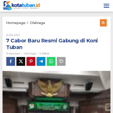
Lewati
ke
konten
7
Homepage
Olahraga
/
Cabor
Baru
Oleh
9 Mei 2021
Resmi
Kotatuban
7 Cabor Baru Resmi Gabung di Koni
Gabung
di
Tuban
Koni
Kotatuban
Olahraga
-
-
0 Dilihat
Tuban