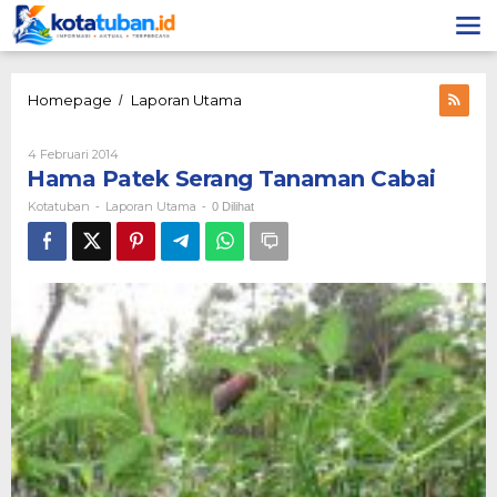
Lewati
ke
konten
Hama
Homepage
Laporan Utama
/
Patek
Serang
Oleh
4 Februari 2014
Tanaman
Kotatuban
Hama Patek Serang Tanaman Cabai
Cabai
Kotatuban
Laporan Utama
-
-
0 Dilihat