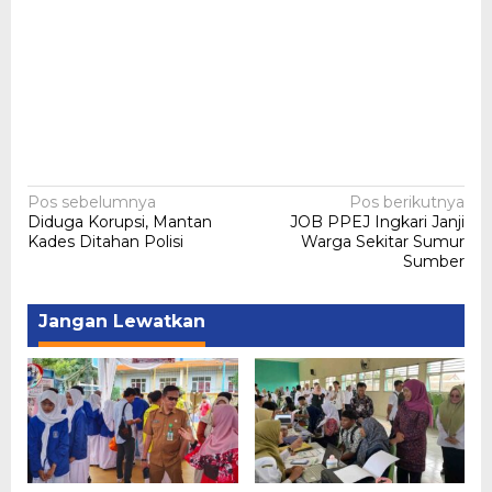
Navigasi
Pos sebelumnya
Pos berikutnya
Diduga Korupsi, Mantan
JOB PPEJ Ingkari Janji
pos
Kades Ditahan Polisi
Warga Sekitar Sumur
Sumber
Jangan Lewatkan