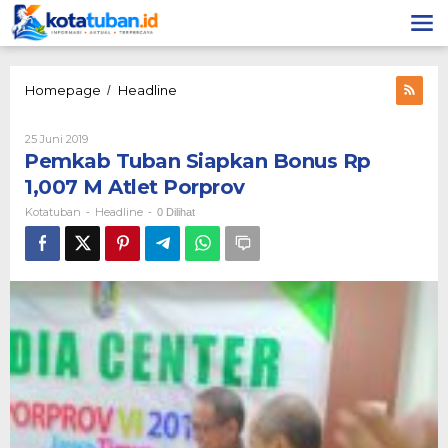
Lewati
ke
konten
Pemkab
Homepage
Headline
/
Tuban
Siapkan
Oleh
25 Juni 2019
Bonus
Kotatuban
Pemkab Tuban Siapkan Bonus Rp
Rp
1,007
1,007 M Atlet Porprov
M
Kotatuban
Headline
-
-
0 Dilihat
Atlet
Porprov