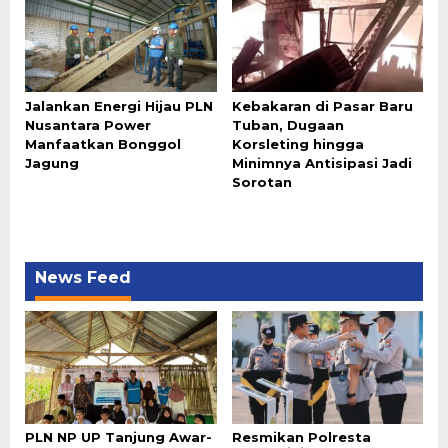
Jalankan Energi Hijau PLN
Kebakaran di Pasar Baru
Nusantara Power
Tuban, Dugaan
Manfaatkan Bonggol
Korsleting hingga
Jagung
Minimnya Antisipasi Jadi
Sorotan
News Feed
PLN NP UP Tanjung Awar-
Resmikan Polresta