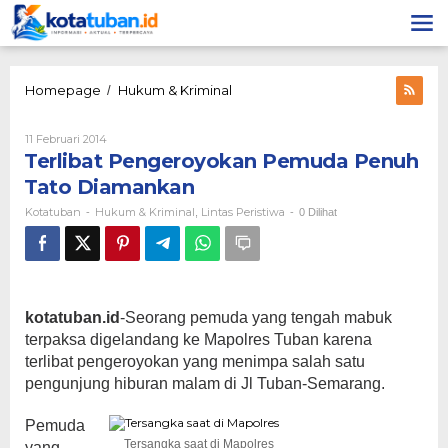
Lewati
ke
konten
Terlibat
Homepage
Hukum & Kriminal
/
Pengeroyokan
Pemuda
Oleh
11 Februari 2014
Penuh
Kotatuban
Terlibat Pengeroyokan Pemuda Penuh
Tato
Diamankan
Tato Diamankan
Kotatuban
Hukum & Kriminal
Lintas Peristiwa
-
,
-
0 Dilihat
kotatuban.id
-Seorang pemuda yang tengah mabuk
terpaksa digelandang ke Mapolres Tuban karena
terlibat pengeroyokan yang menimpa salah satu
pengunjung hiburan malam di Jl Tuban-Semarang.
Pemuda
Tersangka saat di Mapolres
yang