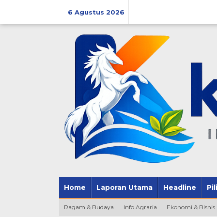
Lewati
ke
6 Agustus 2026
konten
Home
Laporan Utama
Headline
Pi
Ragam & Budaya
Info Agraria
Ekonomi & Bisnis