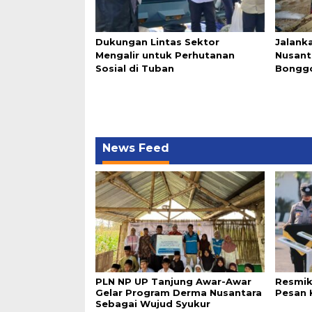
Dukungan Lintas Sektor
Jalanka
Mengalir untuk Perhutanan
Nusant
Sosial di Tuban
Bonggo
News Feed
PLN NP UP Tanjung Awar-Awar
Resmik
Gelar Program Derma Nusantara
Pesan 
Sebagai Wujud Syukur