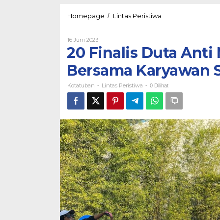
20
Homepage
Lintas Peristiwa
/
Finalis
Duta
Oleh
16 Juni 2023
Anti
Kotatuban
20 Finalis Duta Ant
Narkoba
Senam
Bersama Karyawan 
Bersinar
Bersama
Kotatuban
Lintas Peristiwa
Karyawan
-
-
0 Dilihat
SIG