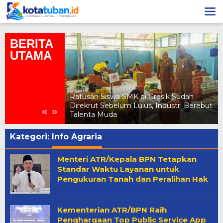
Lewati
ke
konten
BERITA
UTAMA
 SPMB Gresik
Ratusan Siswa SMK di Gresik Sudah
igital Disebut
Direkrut Sebelum Lulus, Industri Berebut
«
»
gan
Talenta Muda
Kategori:
Info Agraria
Menteri ATR/Kepala BPN Tetapkan
Standar Waktu Layanan untuk
Pengukuran Tanah dan Peralihan Hak
Kementerian ATR/BPN Raih
Penghargaan Top Public Service App