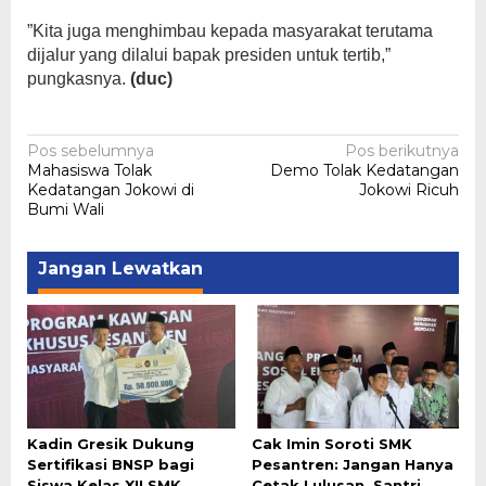
”Kita juga menghimbau kepada masyarakat terutama
dijalur yang dilalui bapak presiden untuk tertib,”
pungkasnya.
(duc)
Navigasi
Pos sebelumnya
Pos berikutnya
Mahasiswa Tolak
Demo Tolak Kedatangan
pos
Kedatangan Jokowi di
Jokowi Ricuh
Bumi Wali
Jangan Lewatkan
Kadin Gresik Dukung
Cak Imin Soroti SMK
Sertifikasi BNSP bagi
Pesantren: Jangan Hanya
Siswa Kelas XII SMK
Cetak Lulusan, Santri