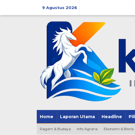
Lewati
ke
9 Agustus 2026
konten
Home
Laporan Utama
Headline
Pi
Ragam & Budaya
Info Agraria
Ekonomi & Bisnis