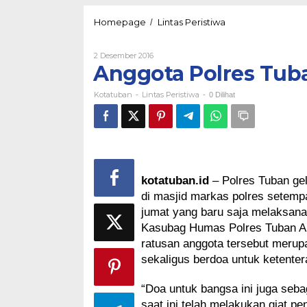
Anggota
Homepage
Lintas Peristiwa
/
Polres
Tuban
Oleh
2 Desember 2016
Gelar
Kotatuban
Anggota Polres Tub
Doa
untuk
Kotatuban
Lintas Peristiwa
Bangsa
-
-
0 Dilihat
kotatuban.id 
– Polres Tuban ge
di masjid markas polres setempat
jumat yang baru saja melaksana
Kasubag Humas Polres Tuban AKP
ratusan anggota tersebut merup
sekaligus berdoa untuk ketent
“Doa untuk bangsa ini juga seba
saat ini telah melakukan giat 