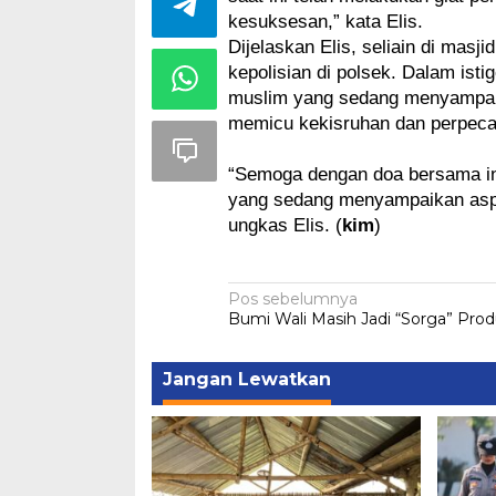
kesuksesan,” kata Elis.
Dijelaskan Elis, seliain di masji
kepolisian di polsek. Dalam isti
muslim yang sedang menyampaika
memicu kekisruhan dan perpeca
“Semoga dengan doa bersama ini
yang sedang menyampaikan aspir
ungkas Elis. 
(
kim
)
Navigasi
Pos sebelumnya
Bumi Wali Masih Jadi “Sorga” Pro
pos
Jangan Lewatkan