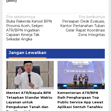
(aish)
Navigasi
Pos sebelumnya
Pos berikutnya
Buka Rakerda Kanwil BPN
Persiapan Desk Evaluasi,
pos
Provinsi Aceh, Sekjen
Kantor Pertanahan Tuban
ATR/BPN Ingatkan
Gelar Rapat Koordinasi
Capaian Kinerja Tak
Zona Integritas
Sekadar Angka
Jangan Lewatkan
Menteri ATR/Kepala BPN
Kementerian ATR/BPN
Tetapkan Standar Waktu
Raih Penghargaan Top
Layanan untuk
Public Service App Lewat
Pengukuran Tanah dan
Aplikasi Sentuh Tanahku