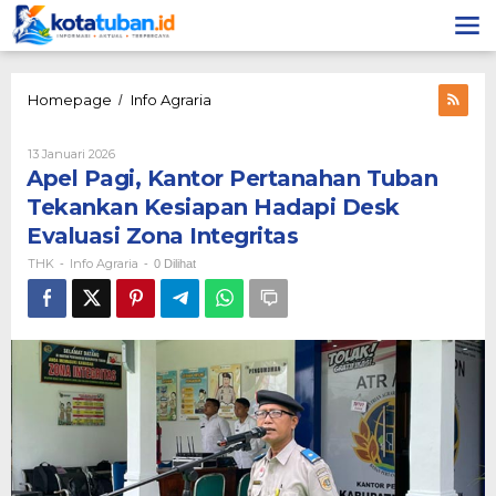
Lewati
ke
konten
Apel
Homepage
Info Agraria
/
Pagi,
Kantor
Oleh
13 Januari 2026
Pertanahan
THK
Apel Pagi, Kantor Pertanahan Tuban
Tuban
Tekankan
Tekankan Kesiapan Hadapi Desk
Kesiapan
Evaluasi Zona Integritas
Hadapi
Desk
THK
Info Agraria
-
-
0 Dilihat
Evaluasi
Zona
Integritas