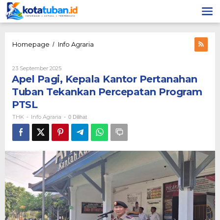
Lewati
ke
konten
Apel
Homepage
Info Agraria
/
Pagi,
Kepala
Oleh
23 September 2025
Kantor
THK
Apel Pagi, Kepala Kantor Pertanahan
Pertanahan
Tuban
Tuban Tekankan Percepatan Program
Tekankan
PTSL
Percepatan
Program
THK
Info Agraria
-
-
0 Dilihat
PTSL