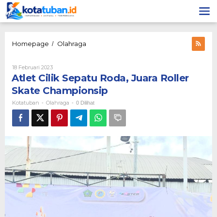
Lewati
ke
konten
Atlet
Homepage
Olahraga
/
Cilik
Sepatu
Oleh
18 Februari 2023
Roda,
Kotatuban
Atlet Cilik Sepatu Roda, Juara Roller
Juara
Roller
Skate Championsip
Skate
Kotatuban
Olahraga
-
-
0 Dilihat
Championsip