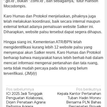
“.go.id”, bukan “.com/.id”, dan sebagainya,” tutur Harison
Mocodompis.
Karo Humas dan Protokol menjelaskan, pihaknya juga
telah melakukan koordinasi, baik secara internal maupun
external terkait adanya pemalsuan website Satker ini.
Diharapkan, website palsu tersebut dapat segera dihapus.
Hingga siang ini, Kementerian ATR/BPN telah
mengidentifikasi kurang lebih 12 website palsu yang
menyerupai akun Satker resmi. Karo Humas dan Protokol
berharap bahwa masyarakat harus lebih berhati-hati dalam
mencari informasi mengenai pertanahan dan tata ruang,
serta tidak mudah percaya pada situs yang belum
terverifikasi. (JM)/(r)
Navigasi
Pos sebelumnya
Pos berikutnya
ICI 2025 Jadi Tonggak
Kepala Kantor Pertanahan
pos
Penguatan Kolaborasi,
Tuban Hadiri Monev
Dirjen Penataan Agraria:
Bersama PLN Bahas
Reforma Agraria
Percepatan Proyek