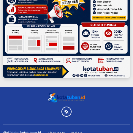
@Allright kotatuban.id
About Us
Index