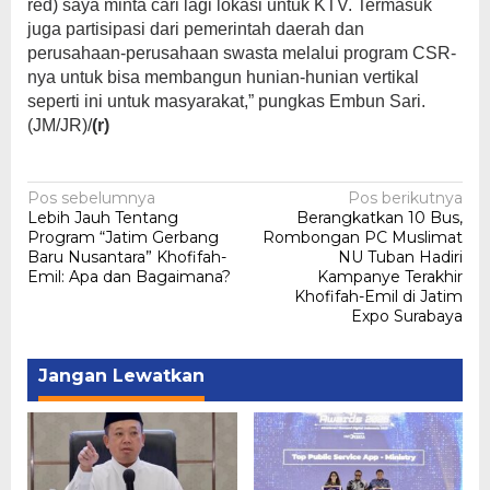
red) saya minta cari lagi lokasi untuk KTV. Termasuk
juga partisipasi dari pemerintah daerah dan
perusahaan-perusahaan swasta melalui program CSR-
nya untuk bisa membangun hunian-hunian vertikal
seperti ini untuk masyarakat,” pungkas Embun Sari.
(JM/JR)/
(r)
Navigasi
Pos sebelumnya
Pos berikutnya
Lebih Jauh Tentang
Berangkatkan 10 Bus,
pos
Program “Jatim Gerbang
Rombongan PC Muslimat
Baru Nusantara” Khofifah-
NU Tuban Hadiri
Emil: Apa dan Bagaimana?
Kampanye Terakhir
Khofifah-Emil di Jatim
Expo Surabaya
Jangan Lewatkan