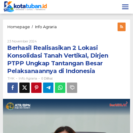
Lewati
ke
konten
Berhasil
Homepage
Info Agraria
/
Realisasikan
2
Oleh
23 November 2024
Lokasi
THK
Berhasil Realisasikan 2 Lokasi
Konsolidasi
Tanah
Konsolidasi Tanah Vertikal, Dirjen
Vertikal,
PTPP Ungkap Tantangan Besar
Dirjen
PTPP
Pelaksanaannya di Indonesia
Ungkap
THK
Info Agraria
-
-
0 Dilihat
Tantangan
Besar
Pelaksanaannya
di
Indonesia