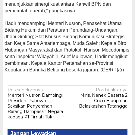
menunjukkan sinergi kuat antara Kanwil BPN dan
pemerintah daerah,” pungkasnya.
Hadir mendampingi Menteri Nusron, Penasehat Utama
Bidang Hukum dan Peraturan Perundang-Undangan,
Jhoni Ginting; Staf Khusus Bidang Komunikasi Strategis
dan Kerja Sama Antarlembaga, Muda Saleh; Kepala Biro
Hubungan Masyarakat dan Protokol, Harison Mocodompis;
serta Inspektur Wilayah 1, Arief Muliawan. Hadir mengikuti
pembinaan, Kepala Kantor Pertanahan se-Provinsi
Kepulauan Bangka Belitung beserta jajaran. (GE/RT)/(r)
Navigasi
Pos sebelumnya
Pos berikutnya
Menteri Nusron Dampingi
Miris, Nenek Beserta 2
pos
Presiden Prabowo
Cucu Hidup dari
Saksikan Penyerahan
Belaskasihan Tetangga
Barang Rampasan Negara
kepada PT Timah Tbk
Jangan Lewatkan