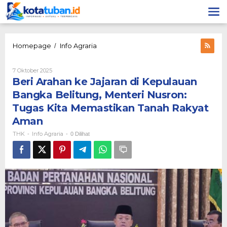
Lewati
ke
konten
Beri
Homepage
Info Agraria
/
Arahan
ke
Oleh
7 Oktober 2025
Jajaran
THK
Beri Arahan ke Jajaran di Kepulauan
di
Kepulauan
Bangka Belitung, Menteri Nusron:
Bangka
Tugas Kita Memastikan Tanah Rakyat
Belitung,
Menteri
Aman
Nusron:
THK
Info Agraria
-
-
0 Dilihat
Tugas
Kita
Memastikan
Tanah
Rakyat
Aman