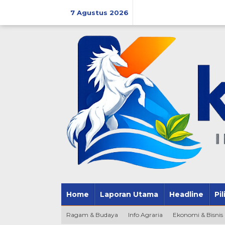
Lewati
ke
7 Agustus 2026
konten
Home
Laporan Utama
Headline
Pi
Ragam & Budaya
Info Agraria
Ekonomi & Bisnis