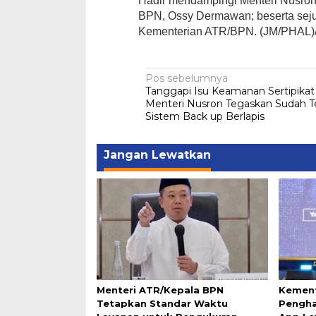
Hadir mendampingi Menteri Nusron 
BPN, Ossy Dermawan; beserta sej
Kementerian ATR/BPN. (JM/PHAL)/
Navigasi
Pos sebelumnya
Tanggapi Isu Keamanan Sertipikat 
pos
Menteri Nusron Tegaskan Sudah T
Sistem Back up Berlapis
Jangan Lewatkan
Menteri ATR/Kepala BPN
Kement
Tetapkan Standar Waktu
Pengha