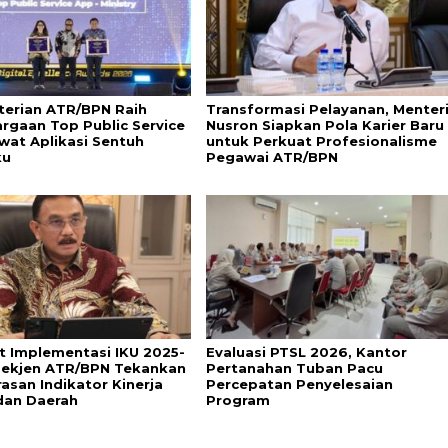
erian ATR/BPN Raih
Transformasi Pelayanan, Menter
rgaan Top Public Service
Nusron Siapkan Pola Karier Baru
wat Aplikasi Sentuh
untuk Perkuat Profesionalisme
ku
Pegawai ATR/BPN
t Implementasi IKU 2025-
Evaluasi PTSL 2026, Kantor
Sekjen ATR/BPN Tekankan
Pertanahan Tuban Pacu
asan Indikator Kinerja
Percepatan Penyelesaian
dan Daerah
Program