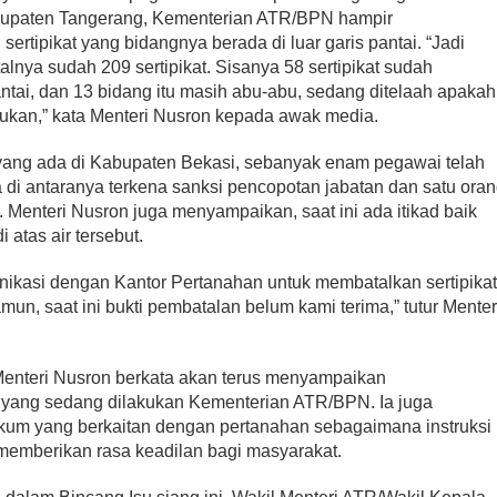
abupaten Tangerang, Kementerian ATR/BPN hampir
ertipikat yang bidangnya berada di luar garis pantai. “Jadi
alnya sudah 209 sertipikat. Sisanya 58 sertipikat sudah
antai, dan 13 bidang itu masih abu-abu, sedang ditelaah apakah
 bukan,” kata Menteri Nusron kepada awak media.
 yang ada di Kabupaten Bekasi, sebanyak enam pegawai telah
a di antaranya terkena sanksi pencopotan jabatan dan satu ora
 Menteri Nusron juga menyampaikan, saat ini ada itikad baik
i atas air tersebut.
ikasi dengan Kantor Pertanahan untuk membatalkan sertipika
amun, saat ini bukti pembatalan belum kami terima,” tutur Menter
 Menteri Nusron berkata akan terus menyampaikan
yang sedang dilakukan Kementerian ATR/BPN. Ia juga
m yang berkaitan dengan pertanahan sebagaimana instruksi
memberikan rasa keadilan bagi masyarakat.