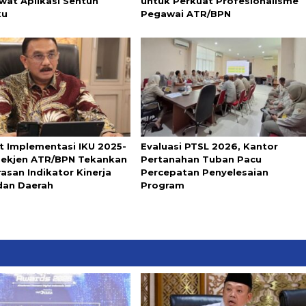
wat Aplikasi Sentuh
untuk Perkuat Profesionalisme
ku
Pegawai ATR/BPN
t Implementasi IKU 2025-
Evaluasi PTSL 2026, Kantor
Sekjen ATR/BPN Tekankan
Pertanahan Tuban Pacu
asan Indikator Kinerja
Percepatan Penyelesaian
dan Daerah
Program