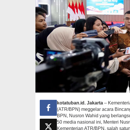
kotatuban.id. Jakarta
– Kementeri
(ATR/BPN) meggelar acara Bincan
BPN, Nusron Wahid yang berlangsun
50 media nasional ini, Menteri Nu
Kementerian ATR/BPN, salah satuny