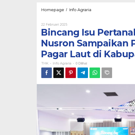
Bincang
Homepage
Info Agraria
/
Isu
Pertanahan
Oleh
22 Februari 2025
dan
THK
Bincang Isu Pertana
Tata
Ruang,
Nusron Sampaikan 
Menteri
Nusron
Pagar Laut di Kabu
Sampaikan
Perkembangan
THK
Info Agraria
Penyelesaian
-
-
0 Dilihat
Pagar
Laut
di
Kabupaten
Tangerang
dan
Bekasi