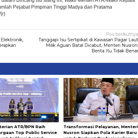
dalam Bincang Isu siang ini, Wakil Menteri ATR/Wakil Kepala
umlah Pejabat Pimpinan Tinggi Madya dan Pratama
(r)
Pos berikutny
Elektronik,
Tanggapi Isu Sertipikat di Kawasan Pagar Lau
erapkan
Milik Aguan Batal Dicabut, Menteri Nusron
Berita Itu Tidak Bena
erian ATR/BPN Raih
Transformasi Pelayanan, Menter
rgaan Top Public Service
Nusron Siapkan Pola Karier Baru