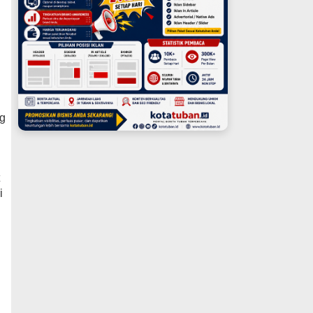
ng
t
i