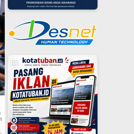
a
i
.