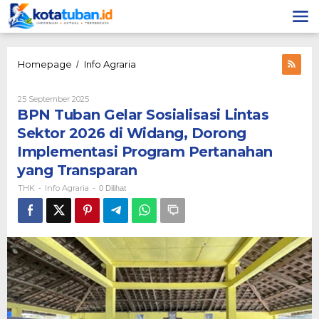
Lewati
ke
konten
BPN
Homepage
Info Agraria
/
Tuban
Gelar
Oleh
25 September 2025
Sosialisasi
THK
BPN Tuban Gelar Sosialisasi Lintas
Lintas
Sektor
Sektor 2026 di Widang, Dorong
2026
Implementasi Program Pertanahan
di
Widang,
yang Transparan
Dorong
THK
Info Agraria
-
-
0 Dilihat
Implementasi
Program
Pertanahan
yang
Transparan