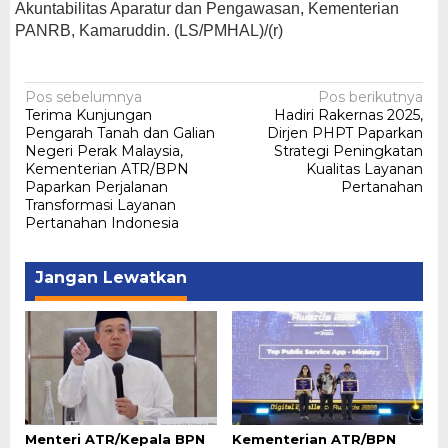
Akuntabilitas Aparatur dan Pengawasan, Kementerian
PANRB, Kamaruddin. (LS/PMHAL)/(r)
Navigasi
Pos sebelumnya
Pos berikutnya
Terima Kunjungan
Hadiri Rakernas 2025,
pos
Pengarah Tanah dan Galian
Dirjen PHPT Paparkan
Negeri Perak Malaysia,
Strategi Peningkatan
Kementerian ATR/BPN
Kualitas Layanan
Paparkan Perjalanan
Pertanahan
Transformasi Layanan
Pertanahan Indonesia
Jangan Lewatkan
Menteri ATR/Kepala BPN
Kementerian ATR/BPN