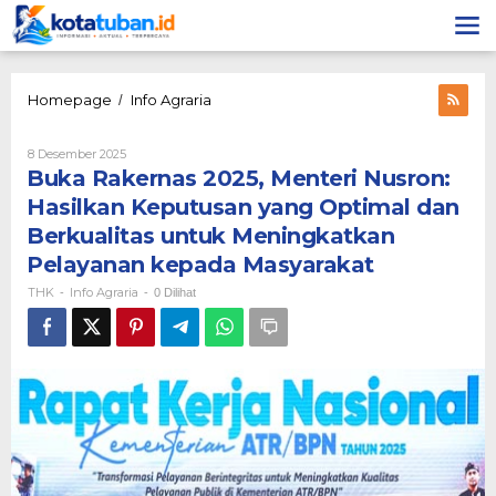
Lewati
ke
konten
Buka
Homepage
Info Agraria
/
Rakernas
2025,
Oleh
8 Desember 2025
Menteri
THK
Buka Rakernas 2025, Menteri Nusron:
Nusron:
Hasilkan
Hasilkan Keputusan yang Optimal dan
Keputusan
Berkualitas untuk Meningkatkan
yang
Optimal
Pelayanan kepada Masyarakat
dan
THK
Info Agraria
-
-
0 Dilihat
Berkualitas
untuk
Meningkatkan
Pelayanan
kepada
Masyarakat