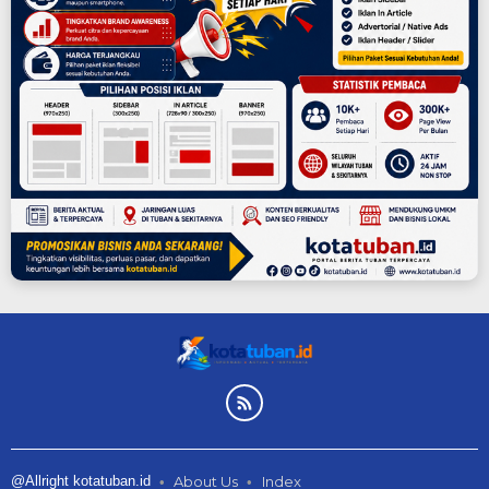
@Allright kotatuban.id
About Us
Index