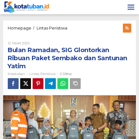
Lewati
ke
konten
Bulan
Homepage
Lintas Peristiwa
/
Ramadan,
SIG
Oleh
12 Maret 2025
Glontorkan
Kotatuban
Bulan Ramadan, SIG Glontorkan
Ribuan
Paket
Ribuan Paket Sembako dan Santunan
Sembako
Yatim
dan
Santunan
Kotatuban
Lintas Peristiwa
-
-
0 Dilihat
Yatim