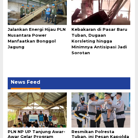
Jalankan Energi Hijau PLN
Kebakaran di Pasar Baru
Nusantara Power
Tuban, Dugaan
Manfaatkan Bonggol
Korsleting hingga
Jagung
Minimnya Antisipasi Jadi
Sorotan
News Feed
PLN NP UP Tanjung Awar-
Resmikan Polresta
Awar Gelar Program
Tuban, ini Pesan Kapolda