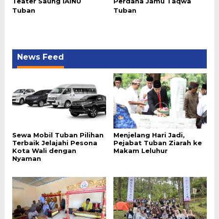
Teater Saung IAINU
Perdana Jamu Taqwa
Tuban
Tuban
News Feed
Sewa Mobil Tuban Pilihan
Menjelang Hari Jadi,
Terbaik Jelajahi Pesona
Pejabat Tuban Ziarah ke
Kota Wali dengan
Makam Leluhur
Nyaman