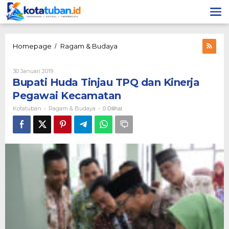
Lewati
ke
konten
Bupati
Homepage
Ragam & Budaya
/
Huda
Tinjau
Oleh
30 Januari 2019
TPQ
Kotatuban
Bupati Huda Tinjau TPQ dan Kinerja
dan
Kinerja
Pegawai Kecamatan
Pegawai
Kotatuban
Ragam & Budaya
-
-
0 Dilihat
Kecamatan