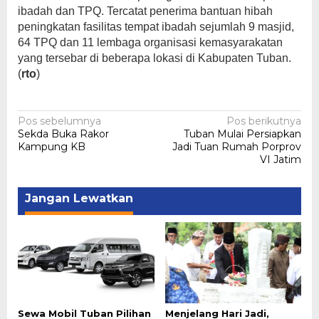
ibadah dan TPQ. Tercatat penerima bantuan hibah
peningkatan fasilitas tempat ibadah sejumlah 9 masjid,
64 TPQ dan 11 lembaga organisasi kemasyarakatan
yang tersebar di beberapa lokasi di Kabupaten Tuban.
(
rto
)
Navigasi
Pos sebelumnya
Pos berikutnya
Sekda Buka Rakor
Tuban Mulai Persiapkan
pos
Kampung KB
Jadi Tuan Rumah Porprov
VI Jatim
Jangan Lewatkan
Sewa Mobil Tuban Pilihan
Menjelang Hari Jadi,