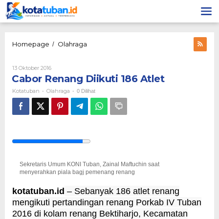
Lewati
ke
konten
Cabor
Homepage
Olahraga
/
Renang
Diikuti
Oleh
13 Oktober 2016
186
Kotatuban
Cabor Renang Diikuti 186 Atlet
Atlet
Kotatuban
Olahraga
-
-
0 Dilihat
Sekretaris Umum KONI Tuban, Zainal Maftuchin saat
menyerahkan piala bagj pemenang renang
kotatuban.id
– Sebanyak 186 atlet renang
mengikuti pertandingan renang Porkab IV Tuban
2016 di kolam renang Bektiharjo, Kecamatan