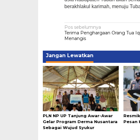
berakhlakul karimah, menuju Tub
Navigasi
Pos sebelumnya
Terima Penghargaan Orang Tua Iq
pos
Menangis
Jangan Lewatkan
PLN NP UP Tanjung Awar-Awar
Resmik
Gelar Program Derma Nusantara
Pesan 
Sebagai Wujud Syukur