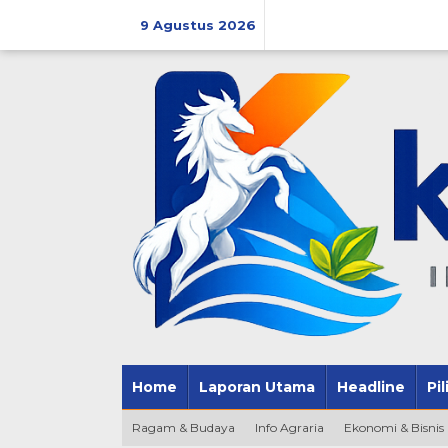
Lewati
ke
9 Agustus 2026
konten
Home
Laporan Utama
Headline
Pi
Ragam & Budaya
Info Agraria
Ekonomi & Bisnis