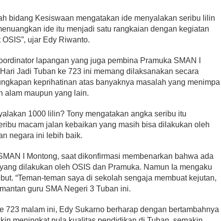
ah bidang Kesiswaan mengatakan ide menyalakan seribu lilin
 menuangkan ide itu menjadi satu rangkaian dengan kegiatan
 OSIS”, ujar Edy Riwanto.
koordinator lapangan yang juga pembina Pramuka SMAN I
Hari Jadi Tuban ke 723 ini memang dilaksanakan secara
 ungkapan keprihatinan atas banyaknya masalah yang menimpa
gan alam maupun yang lain.
alakan 1000 lilin? Tony mengatakan angka seribu itu
seribu macam jalan kebaikan yang masih bisa dilakukan oleh
an negara ini lebih baik.
la SMAN I Montong, saat dikonfirmasi membenarkan bahwa ada
n yang dilakukan oleh OSIS dan Pramuka. Namun Ia mengaku
rsebut. “Teman-teman saya di sekolah sengaja membuat kejutan,
p mantan guru SMA Negeri 3 Tuban ini.
 ke 723 malam ini, Edy Sukarno berharap dengan bertambahnya
in meningkat pula kualitas pendidikan di Tuban, semakin