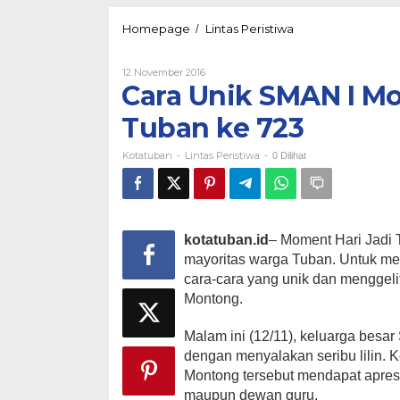
Cara
Homepage
Lintas Peristiwa
/
Unik
SMAN
Oleh
12 November 2016
I
Kotatuban
Cara Unik SMAN I Mo
Montong
Merayakan
Tuban ke 723
Hari
Jadi
Kotatuban
Lintas Peristiwa
Tuban
-
-
0 Dilihat
ke
723
kotatuban.id
– Moment Hari Jadi 
mayoritas warga Tuban. Untuk me
cara-cara yang unik dan menggelit
Montong.
Malam ini (12/11), keluarga besa
dengan menyalakan seribu lilin. 
Montong tersebut mendapat apres
maupun dewan guru.