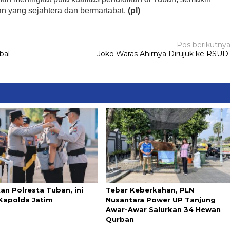
an yang sejahtera dan bermartabat.
(pl)
Pos berikutny
bal
Joko Waras Ahirnya Dirujuk ke RSU
an Polresta Tuban, ini
Tebar Keberkahan, PLN
Kapolda Jatim
Nusantara Power UP Tanjung
Awar-Awar Salurkan 34 Hewan
Qurban