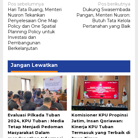
Navigasi
Pos sebelumnya
Pos berikutnya
Hari Tata Ruang, Menteri
Dukung Swasembada
pos
Nusron Tekankan
Pangan, Menteri Nusron:
Penyelesaian One Map
Butuh Tata Kelola
Policy dan One Spatial
Pertanahan yang Baik
Planning Policy untuk
Investasi dan
Pembangunan
Berkelanjutan
Jangan Lewatkan
Evaluasi Pilkada Tuban
Komisioner KPU Propinsi
2024, KPU Tuban : Media
Jatim, Insan Qoriawan:
Tetap Menjadi Pedoman
Kinerja KPU Tuban
Masyarakat Dalam
Termasuk yang Terbaik di