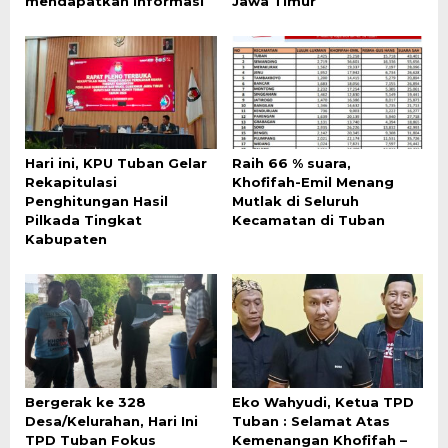
mendapatkan Informasi
Jawa Timur
Hari ini, KPU Tuban Gelar
Raih 66 % suara,
Rekapitulasi
Khofifah-Emil Menang
Penghitungan Hasil
Mutlak di Seluruh
Pilkada Tingkat
Kecamatan di Tuban
Kabupaten
Bergerak ke 328
Eko Wahyudi, Ketua TPD
Desa/Kelurahan, Hari Ini
Tuban : Selamat Atas
TPD Tuban Fokus
Kemenangan Khofifah –