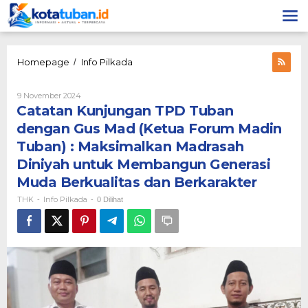
Lewati
ke
konten
Catatan
Homepage
Info Pilkada
/
Kunjungan
TPD
Oleh
9 November 2024
Tuban
THK
Catatan Kunjungan TPD Tuban
dengan Gus
Mad
dengan Gus Mad (Ketua Forum Madin
(Ketua
Tuban) : Maksimalkan Madrasah
Forum
Madin
Diniyah untuk Membangun Generasi
Tuban)
Muda Berkualitas dan Berkarakter
:
Maksimalkan
THK
Info Pilkada
-
-
0 Dilihat
Madrasah
Diniyah
untuk
Membangun
Generasi
Muda
Berkualitas
dan