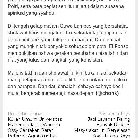
Polri, serta para pegiat seni turut larut dalam suasana
spiritual yang syahdu.
Di tengah gelap malam Guwo Lampes yang bersahaja,
sholawat terus mengalun. Tak sekadar lagu pujian, tapi
gema niat baik yang tak pernah padam. Dari tempat
yang mungkin tak banyak disebut dalam peta, El Faaza
membuktikan bahwa gerakan perubahan bisa lahir dari
niat yang tulus dan langkah yang konsisten.
Majelis taklim dan sholawat ini kini bukan lagi sekadar
ruang belajar agama, tetapi titik temu antara iman, ilmu,
dan harapan. Dan dari sanalah, cahaya-cahaya kecil
mulai bergerak menerangi masa depan.
(@chonk)
Navigasi
Pos sebelumnya
Pos berikutnya
Kuliah Umum Universitas
Jadi Layanan Paling
pos
Mahendradatta, Wamen
Banyak Diakses
Ossy Ceritakan Peran
Masyarakat, Ini Penjelasan
Reforma Agraria untuk
Soal HT dan Roya