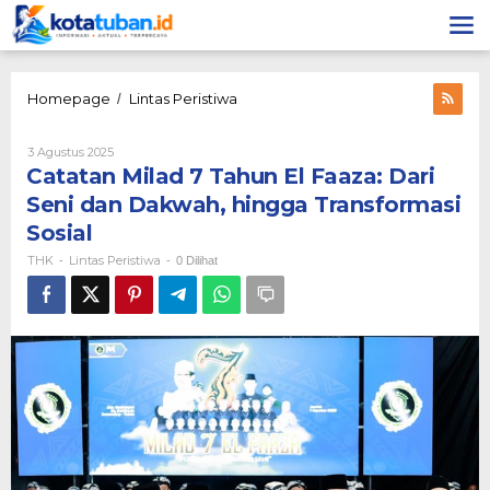
Lewati
ke
konten
Catatan
Homepage
Lintas Peristiwa
/
Milad
7
Oleh
3 Agustus 2025
Tahun
THK
Catatan Milad 7 Tahun El Faaza: Dari
El
Faaza:
Seni dan Dakwah, hingga Transformasi
Dari
Sosial
Seni
dan
THK
Lintas Peristiwa
-
-
0 Dilihat
Dakwah,
hingga
Transformasi
Sosial