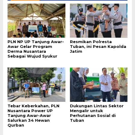
PLN NP UP Tanjung Awar-
Resmikan Polresta
Awar Gelar Program
Tuban, ini Pesan Kapolda
Derma Nusantara
Jatim
Sebagai Wujud Syukur
Tebar Keberkahan, PLN
Dukungan Lintas Sektor
Nusantara Power UP
Mengalir untuk
Tanjung Awar-Awar
Perhutanan Sosial di
Salurkan 34 Hewan
Tuban
Qurban