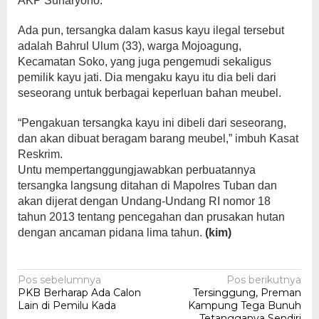
AKP Suharyono.
Ada pun, tersangka dalam kasus kayu ilegal tersebut
adalah Bahrul Ulum (33), warga Mojoagung,
Kecamatan Soko, yang juga pengemudi sekaligus
pemilik kayu jati. Dia mengaku kayu itu dia beli dari
seseorang untuk berbagai keperluan bahan meubel.
“Pengakuan tersangka kayu ini dibeli dari seseorang,
dan akan dibuat beragam barang meubel,” imbuh Kasat
Reskrim.
Untu mempertanggungjawabkan perbuatannya
tersangka langsung ditahan di Mapolres Tuban dan
akan dijerat dengan Undang-Undang RI nomor 18
tahun 2013 tentang pencegahan dan prusakan hutan
dengan ancaman pidana lima tahun.
(kim)
Navigasi
Pos sebelumnya
Pos berikutnya
PKB Berharap Ada Calon
Tersinggung, Preman
pos
Lain di Pemilu Kada
Kampung Tega Bunuh
Tetangganya Sendiri