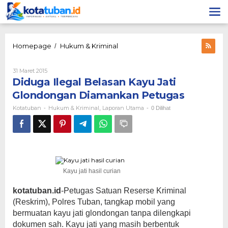
Lewati
ke
konten
Diduga
Homepage
Hukum & Kriminal
/
Ilegal
Belasan
Oleh
31 Maret 2015
Kayu
Kotatuban
Diduga Ilegal Belasan Kayu Jati
Jati
Glondongan
Glondongan Diamankan Petugas
Diamankan
Kotatuban
Hukum & Kriminal
Laporan Utama
-
,
-
0 Dilihat
Petugas
Kayu jati hasil curian
kotatuban.id
-Petugas Satuan Reserse Kriminal
(Reskrim), Polres Tuban, tangkap mobil yang
bermuatan kayu jati glondongan tanpa dilengkapi
dokumen sah. Kayu jati yang masih berbentuk