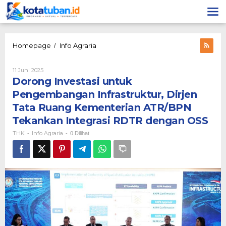
Lewati
ke
konten
Dorong
Homepage
Info Agraria
/
Investasi
untuk
Oleh
11 Juni 2025
Pengembangan
THK
Dorong Investasi untuk
Infrastruktur,
Dirjen
Pengembangan Infrastruktur, Dirjen
Tata
Tata Ruang Kementerian ATR/BPN
Ruang
Kementerian
Tekankan Integrasi RDTR dengan OSS
ATR/BPN
THK
Info Agraria
-
-
0 Dilihat
Tekankan
Integrasi
RDTR
dengan
OSS