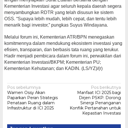
Kementerian Investasi agar seluruh kepala daerah segera
menyambungkan RDTR yang telah disusun ke sistem
OSS. “Supaya lebih mudah, lebih cepat, dan tentu lebih
menarik bagi investor,” pungkas Suyus Windayana.
Melalui forum ini, Kementerian ATR/BPN menegaskan
komitmennya dalam mendukung ekosistem investasi yang
efisien, transparan, dan berbasis tata ruang yang terukur.
Hadir menjadi pembicara dalam forum ini, perwakilan dari
Kementerian Investasi/BKPM; Kementerian PU;
Kementerian Kehutanan; dan KADIN. (LS/YZ)/(r)
Navigasi
Pos sebelumnya
Pos berikutnya
Wamen Ossy Akan
Manfaat ICI 2025 bagi
pos
Paparkan Peran Strategis
Dirjen PSKP: Dorong
Penataan Ruang dalam
Sinergi Penanganan
Infrastruktur di ICI 2025
Konflik Pertanahan untuk
Kepastian Investasi