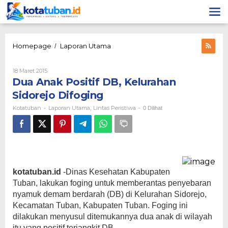
Lewati
ke
konten
Dua
Homepage
Laporan Utama
/
Anak
Positif
Oleh
18 Maret 2015
DB,
Kotatuban
Dua Anak Positif DB, Kelurahan
Kelurahan
Sidorejo
Sidorejo Difoging
Difoging
Kotatuban
Laporan Utama
Lintas Peristiwa
-
,
-
0 Dilihat
kotatuban.id
-Dinas Kesehatan Kabupaten
Tuban, lakukan foging untuk memberantas penyebaran
nyamuk demam berdarah (DB) di Kelurahan Sidorejo,
Kecamatan Tuban, Kabupaten Tuban. Foging ini
dilakukan menyusul ditemukannya dua anak di wilayah
itu yang positif terjangkit DB.