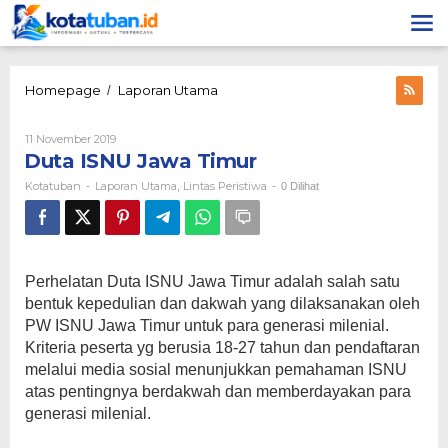
Lewati
ke
konten
Duta
Homepage
Laporan Utama
/
ISNU
Jawa
Oleh
11 November 2019
Timur
Kotatuban
Duta ISNU Jawa Timur
Kotatuban
Laporan Utama
Lintas Peristiwa
-
,
-
0 Dilihat
Perhelatan Duta ISNU Jawa Timur adalah salah satu
bentuk kepedulian dan dakwah yang dilaksanakan oleh
PW ISNU Jawa Timur untuk para generasi milenial.
Kriteria peserta yg berusia 18-27 tahun dan pendaftaran
melalui media sosial menunjukkan pemahaman ISNU
atas pentingnya berdakwah dan memberdayakan para
generasi milenial.