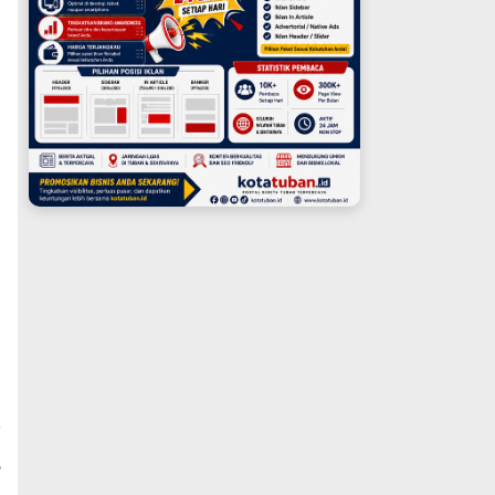
s
a
,
n