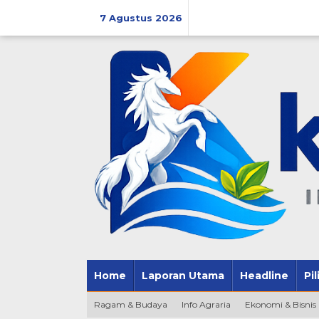
Lewati
ke
7 Agustus 2026
konten
Home
Laporan Utama
Headline
Pi
Ragam & Budaya
Info Agraria
Ekonomi & Bisnis