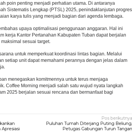
ah poin penting menjadi perhatian utama. Di antaranya
nah Sistematis Lengkap (PTSL) 2025, penindaklanjutan progre
laian karya tulis yang menjadi bagian dari agenda lembaga.
membahas upaya optimalisasi penggunaan anggaran. Hal ini
gram kerja Kantor Pertanahan Kabupaten Tuban dapat berjalan
 maksimal sesuai target.
 sarana untuk memperkuat koordinasi lintas bagian. Melalui
kan setiap unit dapat memahami perannya dengan jelas dalam
ja.
ban menegaskan komitmennya untuk terus menjaga
ik. Coffee Morning menjadi salah satu wujud nyata langkah
am 2025 berjalan sesuai rencana dan bermanfaat bagi
Pos berikutny
ekankan
Puluhan Tumah Diterjang Puting Beliung
 Apresiasi
Petugas Gabungan Turun Tanga