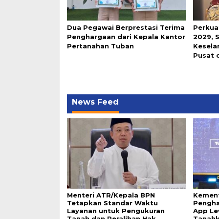
Dua Pegawai Berprestasi Terima
Perkua
Penghargaan dari Kepala Kantor
2029, 
Pertanahan Tuban
Keselar
Pusat 
News Feed
Menteri ATR/Kepala BPN
Kement
Tetapkan Standar Waktu
Pengha
Layanan untuk Pengukuran
App Le
Tanah dan Peralihan Hak
Tanah