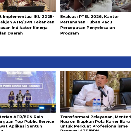
t Implementasi IKU 2025-
Evaluasi PTSL 2026, Kantor
Sekjen ATR/BPN Tekankan
Pertanahan Tuban Pacu
asan Indikator Kinerja
Percepatan Penyelesaian
dan Daerah
Program
erian ATR/BPN Raih
Transformasi Pelayanan, Menter
rgaan Top Public Service
Nusron Siapkan Pola Karier Baru
wat Aplikasi Sentuh
untuk Perkuat Profesionalisme
ku
Pegawai ATR/BPN