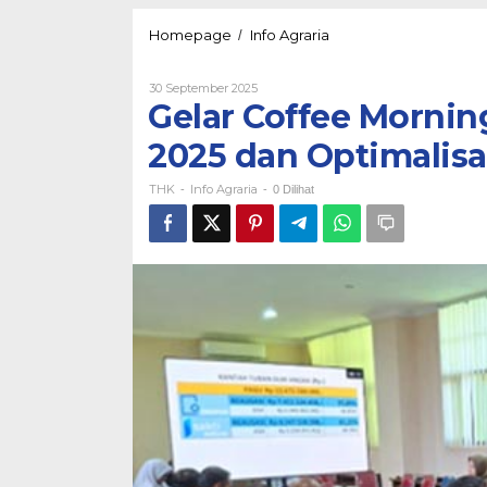
Gelar
Homepage
Info Agraria
/
Coffee
Morning,
Oleh
30 September 2025
Kantah
THK
Gelar Coffee Mornin
Tuban
Bahas
2025 dan Optimalis
PTSL
2025
THK
Info Agraria
dan
-
-
0 Dilihat
Optimalisasi
Anggaran