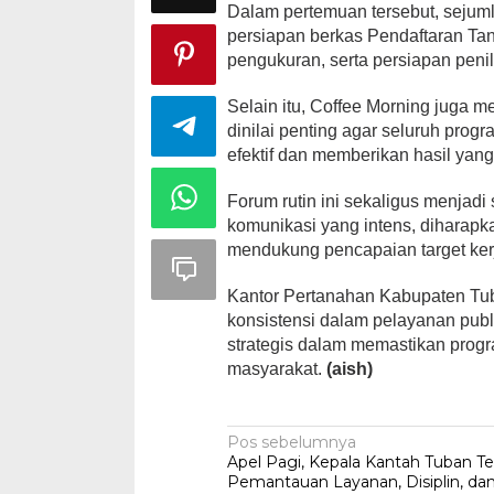
Dalam pertemuan tersebut, sejuml
persiapan berkas Pendaftaran Ta
pengukuran, serta persiapan peni
Selain itu, Coffee Morning juga 
dinilai penting agar seluruh pro
efektif dan memberikan hasil yang
Forum rutin ini sekaligus menjadi
komunikasi yang intens, diharap
mendukung pencapaian target ker
Kantor Pertanahan Kabupaten Tu
konsistensi dalam pelayanan publ
strategis dalam memastikan progr
masyarakat.
(aish)
Navigasi
Pos sebelumnya
Apel Pagi, Kepala Kantah Tuban T
pos
Pemantauan Layanan, Disiplin, dan