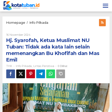
Lewati
ke
konten
Hj.
Homepage
Info Pilkada
/
Syarofah,
Ketua
Oleh
16 November 2024
Muslimat
THK
Hj. Syarofah, Ketua Muslimat NU
NU
Tuban:
Tuban: Tidak ada kata lain selain
Tidak
memenangkan Bu Khofifah dan Mas
ada
kata
Emil
lain
THK
Info Pilkada
Lintas Peristiwa
-
,
-
0 Dilihat
selain
memenangkan
Bu
Khofifah
dan
Mas
Emil