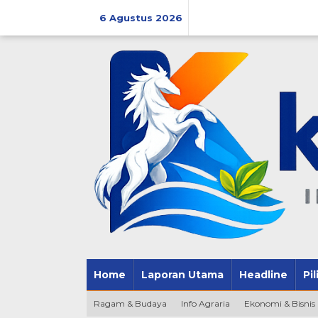
Lewati
ke
6 Agustus 2026
konten
Home
Laporan Utama
Headline
Pi
Ragam & Budaya
Info Agraria
Ekonomi & Bisnis