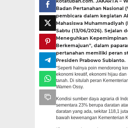
kotatuban.com. JAKARTA – Wa
Badan Pertanahan Nasional
pembicara dalam kegiatan Ak
Mahasiswa Muhammadiyah (I
Sabtu (13/06/2026). Sejalan
Meneguhkan Kepemimpinan B
Berkemajuan”, dalam papar
pertanahan memiliki peran s
Presiden Prabowo Subianto.
“Seperti halnya poin mendorong ke
ekonomi kreatif, ekonomi hijau da
tanah. Di situlah peran Kementeri
Wamen Ossy.
Kondisi sumber daya agraria di Indo
sementara 23% berupa daratan atau 
daratan yang ada, sekitar 118,1 j
bawah kewenangan Kementerian K