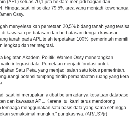
ain (APL) seluas 70,1 juta hektare menjadi bagian dari
Hingga saat ini sekitar 79,5% area yang menjadi kewenanga
 Wamen Ossy.
ngah menyelesaikan pemetaan 20,5% bidang tanah yang tersisa
a di kawasan perbatasan dan berbatasan dengan kawasan
dang tanah pada APL telah terpetakan 100%, pemerintah memili
 lengkap dan terintegrasi.
a kegiatan Akademi Politik, Wamen Ossy menerangkan
yaitu integrasi data. Pemetaan menjadi fondasi untuk
ijakan Satu Peta, yang menjadi salah satu fokus pemerintah.
mengurangi potensi tumpang tindih pemanfaatan ruang yang ker
a.
di saat ini merupakan akibat belum adanya kesatuan database
hutan dan kawasan APL. Karena itu, kami terus mendorong
uh lembaga menggunakan satu basis data yang sama sehingga
itekan semaksimal mungkin,” pungkasnya. (AR/LS)/(r)