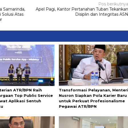
Pos berikutny
a Samarinda,
Apel Pagi, Kantor Pertanahan Tuban Tekanka
Solusi Atas
Disiplin dan Integritas AS
r
erian ATR/BPN Raih
Transformasi Pelayanan, Menter
rgaan Top Public Service
Nusron Siapkan Pola Karier Baru
wat Aplikasi Sentuh
untuk Perkuat Profesionalisme
ku
Pegawai ATR/BPN