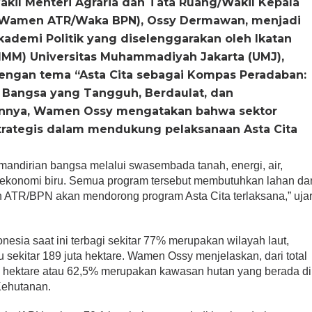
kil Menteri Agraria dan Tata Ruang/Wakil Kepala
 (Wamen ATR/Waka BPN), Ossy Dermawan, menjadi
ademi Politik yang diselenggarakan oleh Ikatan
MM) Universitas Muhammadiyah Jakarta (UMJ),
 dengan tema “Asta Cita sebagai Kompas Peradaban:
angsa yang Tangguh, Berdaulat, dan
annya, Wamen Ossy mengatakan bahwa sektor
trategis dalam mendukung pelaksanaan Asta Cita
mandirian bangsa melalui swasembada tanah, energi, air,
n ekonomi biru. Semua program tersebut membutuhkan lahan da
an ATR/BPN akan mendorong program Asta Cita terlaksana,” uja
nesia saat ini terbagi sekitar 77% merupakan wilayah laut,
sekitar 189 juta hektare. Wamen Ossy menjelaskan, dari total
uta hektare atau 62,5% merupakan kawasan hutan yang berada di
ehutanan.