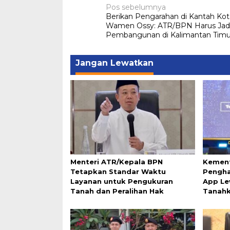
Navigasi
Pos sebelumnya
Berikan Pengarahan di Kantah Kot
pos
Wamen Ossy: ATR/BPN Harus Jadi 
Pembangunan di Kalimantan Timu
Jangan Lewatkan
Menteri ATR/Kepala BPN
Kement
Tetapkan Standar Waktu
Pengha
Layanan untuk Pengukuran
App Le
Tanah dan Peralihan Hak
Tanah