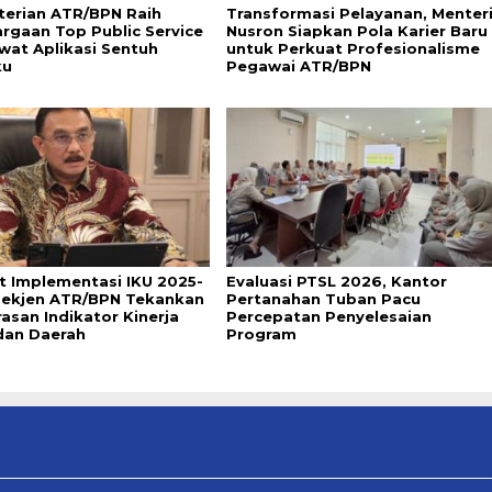
erian ATR/BPN Raih
Transformasi Pelayanan, Menter
rgaan Top Public Service
Nusron Siapkan Pola Karier Baru
wat Aplikasi Sentuh
untuk Perkuat Profesionalisme
ku
Pegawai ATR/BPN
t Implementasi IKU 2025-
Evaluasi PTSL 2026, Kantor
Sekjen ATR/BPN Tekankan
Pertanahan Tuban Pacu
asan Indikator Kinerja
Percepatan Penyelesaian
dan Daerah
Program