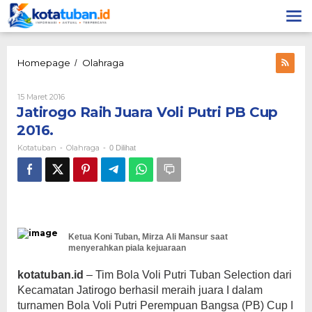
Lewati
ke
konten
Jatirogo
Homepage
Olahraga
/
Raih
Juara
Oleh
15 Maret 2016
Voli
Kotatuban
Jatirogo Raih Juara Voli Putri PB Cup
Putri
PB
2016.
Cup
Kotatuban
Olahraga
-
-
0 Dilihat
2016.
Ketua Koni Tuban, Mirza Ali Mansur saat
menyerahkan piala kejuaraan
kotatuban.id
– Tim Bola Voli Putri Tuban Selection dari
Kecamatan Jatirogo berhasil meraih juara I dalam
turnamen Bola Voli Putri Perempuan Bangsa (PB) Cup I