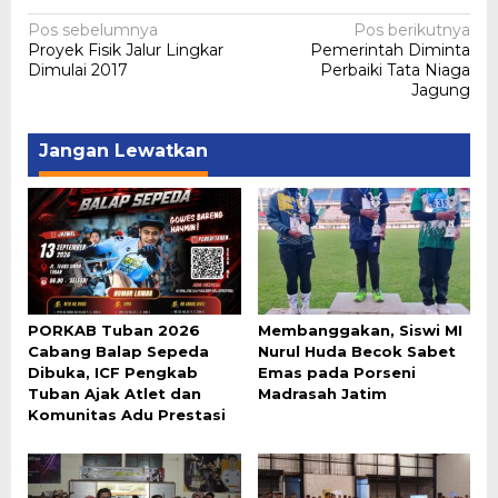
Navigasi
Pos sebelumnya
Pos berikutnya
Proyek Fisik Jalur Lingkar
Pemerintah Diminta
pos
Dimulai 2017
Perbaiki Tata Niaga
Jagung
Jangan Lewatkan
PORKAB Tuban 2026
Membanggakan, Siswi MI
Cabang Balap Sepeda
Nurul Huda Becok Sabet
Dibuka, ICF Pengkab
Emas pada Porseni
Tuban Ajak Atlet dan
Madrasah Jatim
Komunitas Adu Prestasi