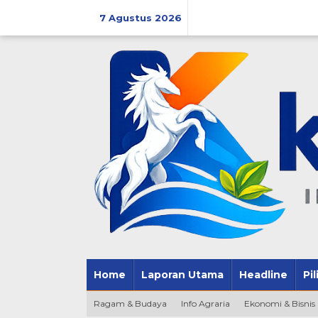
Lewati
ke
7 Agustus 2026
konten
Home
Laporan Utama
Headline
Pi
Ragam & Budaya
Info Agraria
Ekonomi & Bisnis