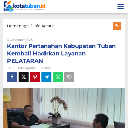
Lewati
ke
konten
Kantor
Homepage
Info Agraria
/
Pertanahan
Kabupaten
Oleh
6 Desember 2025
Tuban
THK
Kantor Pertanahan Kabupaten Tuban
Kembali
Hadirkan
Kembali Hadirkan Layanan
Layanan
PELATARAN
PELATARAN
THK
Info Agraria
-
-
0 Dilihat