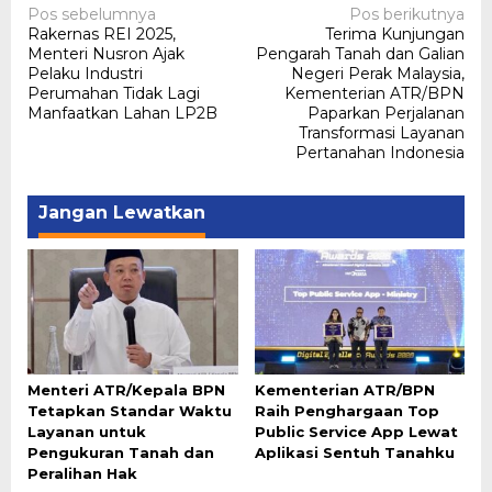
Navigasi
Pos sebelumnya
Pos berikutnya
Rakernas REI 2025,
Terima Kunjungan
pos
Menteri Nusron Ajak
Pengarah Tanah dan Galian
Pelaku Industri
Negeri Perak Malaysia,
Perumahan Tidak Lagi
Kementerian ATR/BPN
Manfaatkan Lahan LP2B
Paparkan Perjalanan
Transformasi Layanan
Pertanahan Indonesia
Jangan Lewatkan
Menteri ATR/Kepala BPN
Kementerian ATR/BPN
Tetapkan Standar Waktu
Raih Penghargaan Top
Layanan untuk
Public Service App Lewat
Pengukuran Tanah dan
Aplikasi Sentuh Tanahku
Peralihan Hak