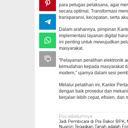
para petugas pelaksana, agar mer
secara optimal. Transformasi me
transparansi, kecepatan, serta ak
Dalam arahannya, pimpinan Kan
implementasi layanan digital haru
ini penting untuk mewujudkan pe
masyarakat.
“Pelayanan peralihan elektronik 
kemudahan kepada masyarakat dan
modern,” ujarnya dalam sesi pem
Melalui pelatihan ini, Kantor P
dengan baik prosedur dan mekani
berjalan lebih cepat, efisien, da
Navigasi
Pos sebelumnya
Jadi Pembicara di Pra Rakor BPK, 
pos
Nusron Tegaskan Tanah adalah Fo