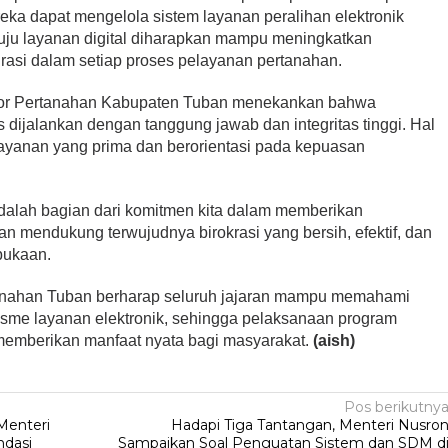
eka dapat mengelola sistem layanan peralihan elektronik
nuju layanan digital diharapkan mampu meningkatkan
urasi dalam setiap proses pelayanan pertanahan.
tor Pertanahan Kabupaten Tuban menekankan bahwa
s dijalankan dengan tanggung jawab dan integritas tinggi. Hal
layanan yang prima dan berorientasi pada kepuasan
adalah bagian dari komitmen kita dalam memberikan
 mendukung terwujudnya birokrasi yang bersih, efektif, dan
bukaan.
ertanahan Tuban berharap seluruh jajaran mampu memahami
sme layanan elektronik, sehingga pelaksanaan program
n memberikan manfaat nyata bagi masyarakat.
(aish)
Pos berikutny
Menteri
Hadapi Tiga Tantangan, Menteri Nusro
ndasi
Sampaikan Soal Penguatan Sistem dan SDM d