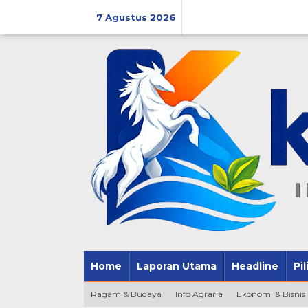
Lewati
ke
7 Agustus 2026
konten
Home
Laporan Utama
Headline
Pi
Ragam & Budaya
Info Agraria
Ekonomi & Bisnis