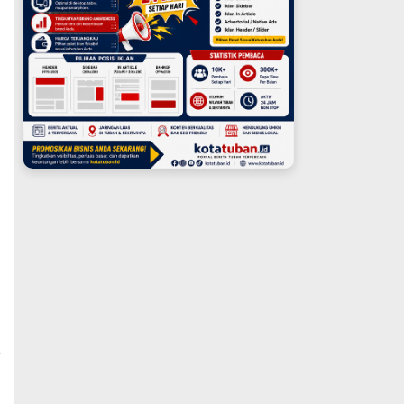
a
n
i