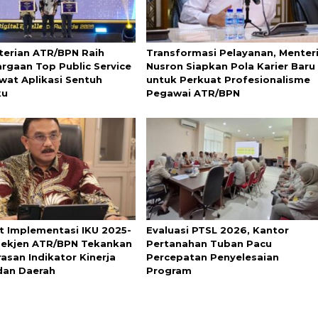
erian ATR/BPN Raih
Transformasi Pelayanan, Menter
rgaan Top Public Service
Nusron Siapkan Pola Karier Baru
wat Aplikasi Sentuh
untuk Perkuat Profesionalisme
ku
Pegawai ATR/BPN
t Implementasi IKU 2025-
Evaluasi PTSL 2026, Kantor
Sekjen ATR/BPN Tekankan
Pertanahan Tuban Pacu
asan Indikator Kinerja
Percepatan Penyelesaian
dan Daerah
Program