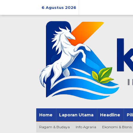
Lewati
ke
6 Agustus 2026
konten
Home
Laporan Utama
Headline
Pi
Ragam & Budaya
Info Agraria
Ekonomi & Bisnis