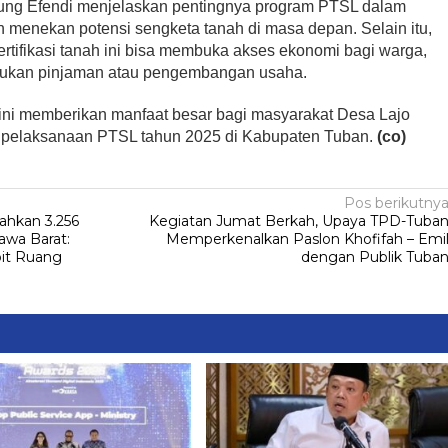
cung Efendi menjelaskan pentingnya program PTSL dalam
 menekan potensi sengketa tanah di masa depan. Selain itu,
tifikasi tanah ini bisa membuka akses ekonomi bagi warga,
jukan pinjaman atau pengembangan usaha.
 ini memberikan manfaat besar bagi masyarakat Desa Lajo
 pelaksanaan PTSL tahun 2025 di Kabupaten Tuban.
(co)
Pos berikutny
ahkan 3.256
Kegiatan Jumat Berkah, Upaya TPD-Tuba
awa Barat:
Memperkenalkan Paslon Khofifah – Emi
pit Ruang
dengan Publik Tuba