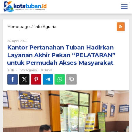
Lewati
ke
konten
Kantor
Homepage
Info Agraria
/
Pertanahan
Tuban
Oleh
26 April 2025
Hadirkan
THK
Kantor Pertanahan Tuban Hadirkan
Layanan
Akhir
Layanan Akhir Pekan “PELATARAN”
Pekan
untuk Permudah Akses Masyarakat
“PELATARAN”
untuk
THK
Info Agraria
-
-
0 Dilihat
Permudah
Akses
Masyarakat