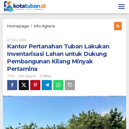
Lewati
ke
konten
Kantor
Homepage
Info Agraria
/
Pertanahan
Tuban
Oleh
22 Juni 2026
Lakukan
THK
Kantor Pertanahan Tuban Lakukan
Inventarisasi
Lahan
Inventarisasi Lahan untuk Dukung
untuk
Pembangunan Kilang Minyak
Dukung
Pembangunan
Pertamina
Kilang
THK
Info Agraria
-
-
0 Dilihat
Minyak
Pertamina