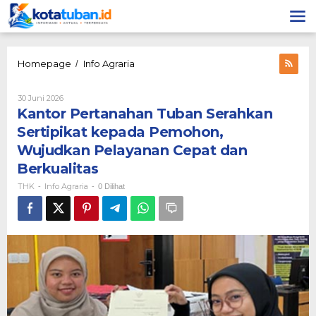
Lewati
ke
konten
Kantor
Homepage
Info Agraria
/
Pertanahan
Tuban
Oleh
30 Juni 2026
Serahkan
THK
Kantor Pertanahan Tuban Serahkan
Sertipikat
kepada
Sertipikat kepada Pemohon,
Pemohon,
Wujudkan Pelayanan Cepat dan
Wujudkan
Pelayanan
Berkualitas
Cepat
THK
Info Agraria
-
-
0 Dilihat
dan
Berkualitas