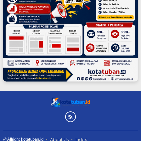
@Allright kotatuban.id
About Us
Index