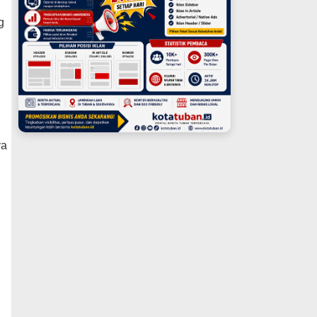
g
ya
n