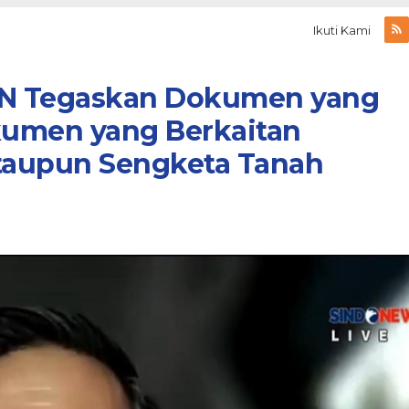
Ikuti Kami
N Tegaskan Dokumen yang
kumen yang Berkaitan
ataupun Sengketa Tanah