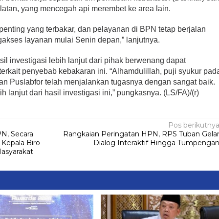
elatan, yang mencegah api merembet ke area lain.
penting yang terbakar, dan pelayanan di BPN tetap berjalan
gakses layanan mulai Senin depan,” lanjutnya.
 investigasi lebih lanjut dari pihak berwenang dapat
terkait penyebab kebakaran ini. “Alhamdulillah, puji syukur pad
n Puslabfor telah menjalankan tugasnya dengan sangat baik.
lanjut dari hasil investigasi ini,” pungkasnya. (LS/FA)/(r)
Pos berikutny
N, Secara
Rangkaian Peringatan HPN, RPS Tuban Gela
 Kepala Biro
Dialog Interaktif Hingga Tumpenga
Masyarakat