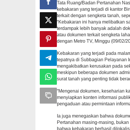
Tata Ruang/Badan Pertanahan Na
kebakaran yang terjadi di kantor
terkait dengan sengketa tanah, sepe
“Kebakaran ini hanya melibatkan 
terdampak lebih banyak adalah dok
atau dokumen terkait sengketa la
dengan Metro TV, Minggu (09/02/20
Kebakaran yang terjadi pada malam
tepatnya di Subbagian Pelayanan 
mengakibatkan kerusakan pada sek
meskipun beberapa dokumen adminis
surat tanah yang penting tidak berad
“Mengenai dokumen, keseharian kami
menyiapkan konten informasi publi
pengaduan atau permintaan informa
Ia juga menegaskan bahwa dokumen 
Pertanahan masing-masing, bukan
bahwa kebakaran berhasil dilokalis