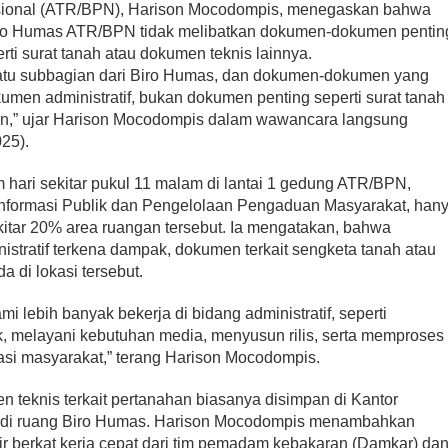
sional (ATR/BPN), Harison Mocodompis, menegaskan bahwa
 Biro Humas ATR/BPN tidak melibatkan dokumen-dokumen pentin
rti surat tanah atau dokumen teknis lainnya.
satu subbagian dari Biro Humas, dan dokumen-dokumen yang
umen administratif, bukan dokumen penting seperti surat tanah
han,” ujar Harison Mocodompis dalam wawancara langsung
25).
 hari sekitar pukul 11 malam di lantai 1 gedung ATR/BPN,
Informasi Publik dan Pengelolaan Pengaduan Masyarakat, han
itar 20% area ruangan tersebut. Ia mengatakan, bahwa
tratif terkena dampak, dokumen terkait sengketa tanah atau
a di lokasi tersebut.
 lebih banyak bekerja di bidang administratif, seperti
k, melayani kebutuhan media, menyusun rilis, serta memproses
si masyarakat,” terang Harison Mocodompis.
teknis terkait pertanahan biasanya disimpan di Kantor
 di ruang Biro Humas. Harison Mocodompis menambahkan
ir berkat kerja cepat dari tim pemadam kebakaran (Damkar) da