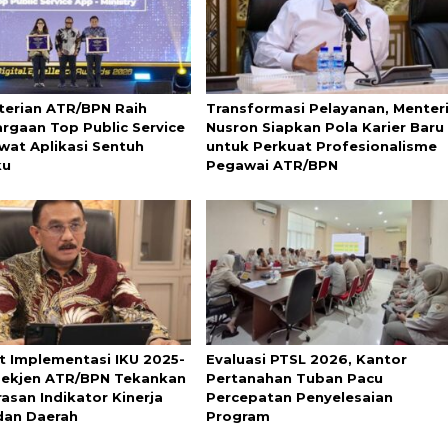
erian ATR/BPN Raih
Transformasi Pelayanan, Menter
rgaan Top Public Service
Nusron Siapkan Pola Karier Baru
wat Aplikasi Sentuh
untuk Perkuat Profesionalisme
ku
Pegawai ATR/BPN
t Implementasi IKU 2025-
Evaluasi PTSL 2026, Kantor
Sekjen ATR/BPN Tekankan
Pertanahan Tuban Pacu
asan Indikator Kinerja
Percepatan Penyelesaian
dan Daerah
Program