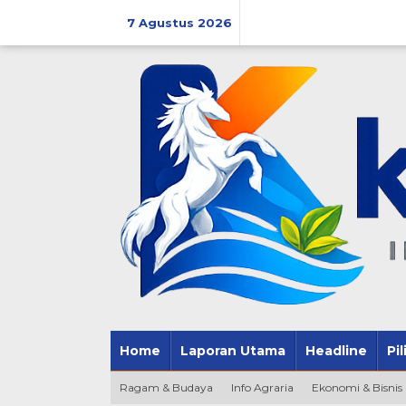
Lewati
ke
7 Agustus 2026
konten
Home
Laporan Utama
Headline
Pi
Ragam & Budaya
Info Agraria
Ekonomi & Bisnis