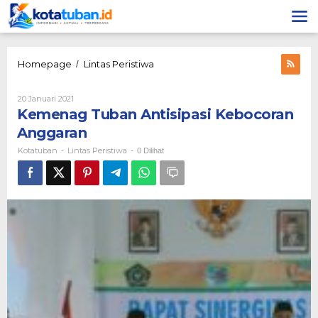
Lewati
ke
konten
Kemenag
Homepage
Lintas Peristiwa
/
Tuban
Antisipasi
Oleh
20 Januari 2021
Kebocoran
Kotatuban
Kemenag Tuban Antisipasi Kebocoran
Anggaran
Anggaran
Kotatuban
Lintas Peristiwa
-
-
0 Dilihat