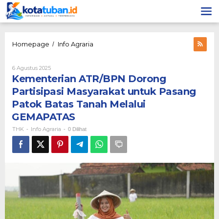
Lewati
ke
konten
Kementerian
Homepage
Info Agraria
/
ATR/BPN
Dorong
Oleh
6 Agustus 2025
Partisipasi
THK
Kementerian ATR/BPN Dorong
Masyarakat
untuk
Partisipasi Masyarakat untuk Pasang
Pasang
Patok Batas Tanah Melalui
Patok
Batas
GEMAPATAS
Tanah
THK
Info Agraria
-
-
0 Dilihat
Melalui
GEMAPATAS