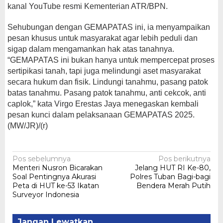
kanal YouTube resmi Kementerian ATR/BPN.
Sehubungan dengan GEMAPATAS ini, ia menyampaikan
pesan khusus untuk masyarakat agar lebih peduli dan
sigap dalam mengamankan hak atas tanahnya.
“GEMAPATAS ini bukan hanya untuk mempercepat proses
sertipikasi tanah, tapi juga melindungi aset masyarakat
secara hukum dan fisik. Lindungi tanahmu, pasang patok
batas tanahmu. Pasang patok tanahmu, anti cekcok, anti
caplok,” kata Virgo Erestas Jaya menegaskan kembali
pesan kunci dalam pelaksanaan GEMAPATAS 2025.
(MW/JR)/(r)
Navigasi
Pos sebelumnya
Pos berikutnya
Menteri Nusron Bicarakan
Jelang HUT RI Ke-80,
pos
Soal Pentingnya Akurasi
Polres Tuban Bagi-bagi
Peta di HUT ke-53 Ikatan
Bendera Merah Putih
Surveyor Indonesia
Jangan Lewatkan