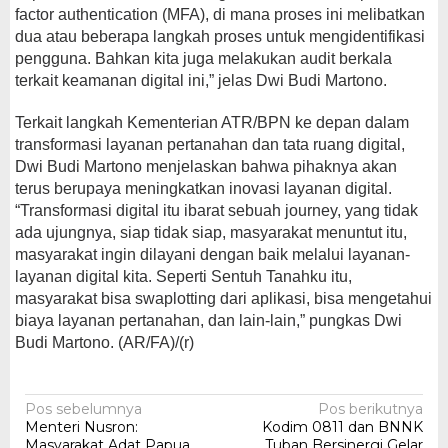
factor authentication (MFA), di mana proses ini melibatkan
dua atau beberapa langkah proses untuk mengidentifikasi
pengguna. Bahkan kita juga melakukan audit berkala
terkait keamanan digital ini,” jelas Dwi Budi Martono.
Terkait langkah Kementerian ATR/BPN ke depan dalam
transformasi layanan pertanahan dan tata ruang digital,
Dwi Budi Martono menjelaskan bahwa pihaknya akan
terus berupaya meningkatkan inovasi layanan digital.
“Transformasi digital itu ibarat sebuah journey, yang tidak
ada ujungnya, siap tidak siap, masyarakat menuntut itu,
masyarakat ingin dilayani dengan baik melalui layanan-
layanan digital kita. Seperti Sentuh Tanahku itu,
masyarakat bisa swaplotting dari aplikasi, bisa mengetahui
biaya layanan pertanahan, dan lain-lain,” pungkas Dwi
Budi Martono. (AR/FA)/(r)
Navigasi
Pos sebelumnya
Pos berikutnya
Menteri Nusron:
Kodim 0811 dan BNNK
pos
Masyarakat Adat Papua
Tuban Bersinergi Gelar