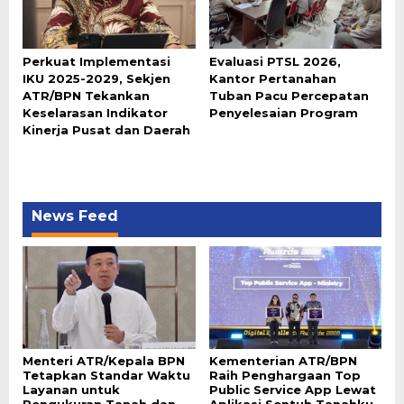
Perkuat Implementasi
Evaluasi PTSL 2026,
IKU 2025-2029, Sekjen
Kantor Pertanahan
ATR/BPN Tekankan
Tuban Pacu Percepatan
Keselarasan Indikator
Penyelesaian Program
Kinerja Pusat dan Daerah
News Feed
Menteri ATR/Kepala BPN
Kementerian ATR/BPN
Tetapkan Standar Waktu
Raih Penghargaan Top
Layanan untuk
Public Service App Lewat
Pengukuran Tanah dan
Aplikasi Sentuh Tanahku