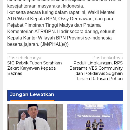
kesejahteraan masyarakat Indonesia.
Ikut serta secara luring dalam rapat ini, Wakil Menteri
ATR/Wakil Kepala BPN, Ossy Dermawan; dan para
Pejabat Pimpinan Tinggi Madya dan Pratama
Kementerian ATR/BPN. Hadir secara daring, seluruh
Kepala Kantor Wilayah BPN Provinsi se-Indonesia
beserta jajaran. (JM/PHAL)/(r)
Navigasi
Pos sebelumnya
Pos berikutnya
SIG Pabrik Tuban Serahkan
Peduli Lingkungan, RPS
pos
Zakat Karyawan kepada
Bersama VES Community
Baznas
dan Pokdarwis Sugihan
Tanam Ratusan Pohon
Jangan Lewatkan