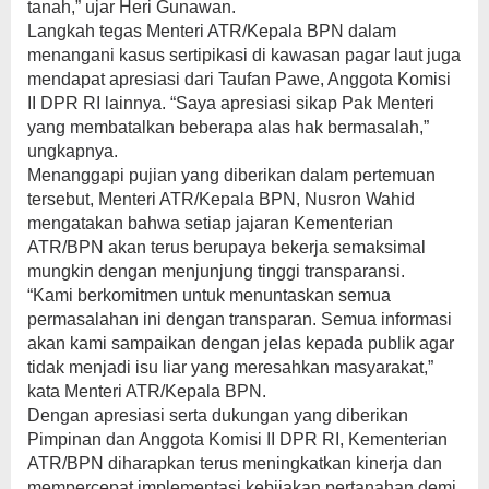
tanah,” ujar Heri Gunawan.
Langkah tegas Menteri ATR/Kepala BPN dalam
menangani kasus sertipikasi di kawasan pagar laut juga
mendapat apresiasi dari Taufan Pawe, Anggota Komisi
II DPR RI lainnya. “Saya apresiasi sikap Pak Menteri
yang membatalkan beberapa alas hak bermasalah,”
ungkapnya.
Menanggapi pujian yang diberikan dalam pertemuan
tersebut, Menteri ATR/Kepala BPN, Nusron Wahid
mengatakan bahwa setiap jajaran Kementerian
ATR/BPN akan terus berupaya bekerja semaksimal
mungkin dengan menjunjung tinggi transparansi.
“Kami berkomitmen untuk menuntaskan semua
permasalahan ini dengan transparan. Semua informasi
akan kami sampaikan dengan jelas kepada publik agar
tidak menjadi isu liar yang meresahkan masyarakat,”
kata Menteri ATR/Kepala BPN.
Dengan apresiasi serta dukungan yang diberikan
Pimpinan dan Anggota Komisi II DPR RI, Kementerian
ATR/BPN diharapkan terus meningkatkan kinerja dan
mempercepat implementasi kebijakan pertanahan demi