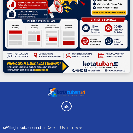
@Allright kotatuban.id
About Us
Index