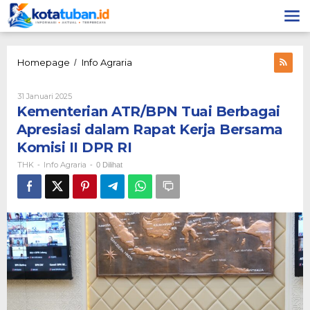
Lewati
ke
konten
Kementerian
Homepage
Info Agraria
/
ATR/BPN
Tuai
Oleh
31 Januari 2025
Berbagai
THK
Kementerian ATR/BPN Tuai Berbagai
Apresiasi
dalam
Apresiasi dalam Rapat Kerja Bersama
Rapat
Komisi II DPR RI
Kerja
Bersama
THK
Info Agraria
-
-
0 Dilihat
Komisi
II
DPR
RI