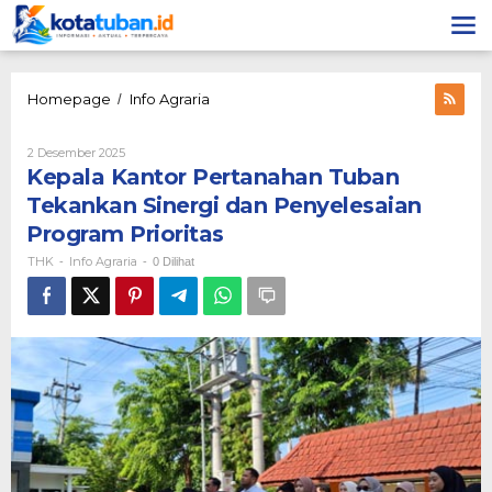
Lewati
ke
konten
Kepala
Homepage
Info Agraria
/
Kantor
Pertanahan
Oleh
2 Desember 2025
Tuban
THK
Kepala Kantor Pertanahan Tuban
Tekankan
Sinergi
Tekankan Sinergi dan Penyelesaian
dan
Program Prioritas
Penyelesaian
Program
THK
Info Agraria
-
-
0 Dilihat
Prioritas