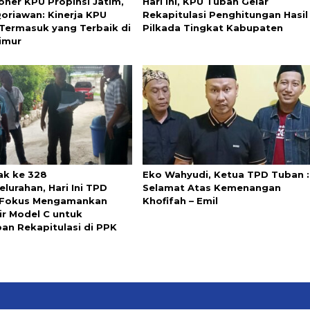
oner KPU Propinsi Jatim,
Hari ini, KPU Tuban Gelar
Qoriawan: Kinerja KPU
Rekapitulasi Penghitungan Hasil
Termasuk yang Terbaik di
Pilkada Tingkat Kabupaten
imur
ak ke 328
Eko Wahyudi, Ketua TPD Tuban :
lurahan, Hari Ini TPD
Selamat Atas Kemenangan
 Fokus Mengamankan
Khofifah – Emil
ir Model C untuk
pan Rekapitulasi di PPK