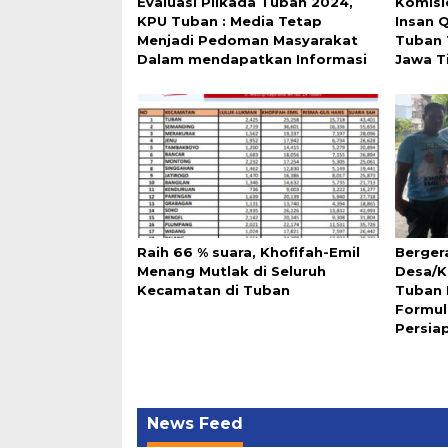
Evaluasi Pilkada Tuban 2024,
Komisi
KPU Tuban : Media Tetap
Insan 
Menjadi Pedoman Masyarakat
Tuban 
Dalam mendapatkan Informasi
Jawa T
Raih 66 % suara, Khofifah-Emil
Berger
Menang Mutlak di Seluruh
Desa/Ke
Kecamatan di Tuban
Tuban
Formul
Persia
News Feed