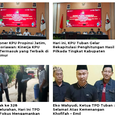
oner KPU Propinsi Jatim,
Hari ini, KPU Tuban Gelar
Qoriawan: Kinerja KPU
Rekapitulasi Penghitungan Hasil
Termasuk yang Terbaik di
Pilkada Tingkat Kabupaten
imur
ak ke 328
Eko Wahyudi, Ketua TPD Tuban :
lurahan, Hari Ini TPD
Selamat Atas Kemenangan
 Fokus Mengamankan
Khofifah – Emil