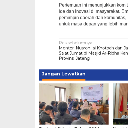
Pertemuan ini menunjukkan kom
ide dan inovasi di masyarakat. Emi
pemimpin daerah dan komunitas,
untuk masa depan yang lebih mandi
Navigasi
Pos sebelumnya
Menteri Nusron Isi Khotbah dan J
pos
Salat Jumat di Masjid Ar-Ridha Ka
Provinsi Jateng
Jangan Lewatkan