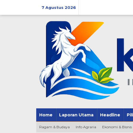
Lewati
ke
7 Agustus 2026
konten
Home
Laporan Utama
Headline
Pi
Ragam & Budaya
Info Agraria
Ekonomi & Bisnis