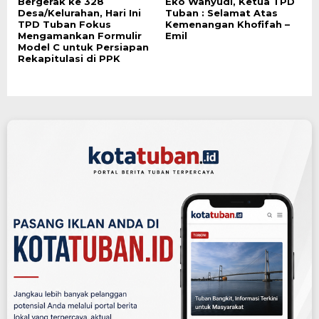
Bergerak ke 328
Eko Wahyudi, Ketua TPD
Desa/Kelurahan, Hari Ini
Tuban : Selamat Atas
TPD Tuban Fokus
Kemenangan Khofifah –
Mengamankan Formulir
Emil
Model C untuk Persiapan
Rekapitulasi di PPK