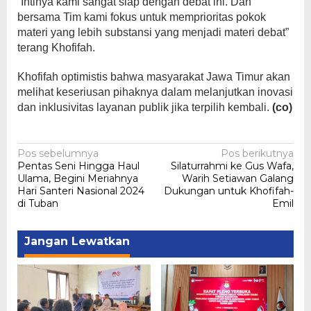
“Intinya kami sangat siap dengan debat ini. Dan
bersama Tim kami fokus untuk memprioritas pokok
materi yang lebih substansi yang menjadi materi debat”
terang Khofifah.
Khofifah optimistis bahwa masyarakat Jawa Timur akan
melihat keseriusan pihaknya dalam melanjutkan inovasi
dan inklusivitas layanan publik jika terpilih kembali.
(co)
Navigasi
Pos sebelumnya
Pos berikutnya
Pentas Seni Hingga Haul
Silaturrahmi ke Gus Wafa,
pos
Ulama, Begini Meriahnya
Warih Setiawan Galang
Hari Santeri Nasional 2024
Dukungan untuk Khofifah-
di Tuban
Emil
Jangan Lewatkan