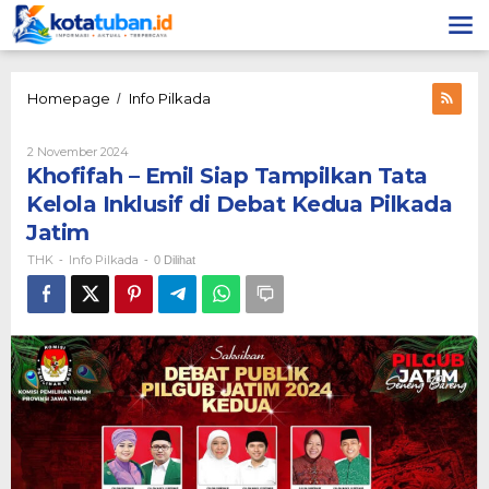
Lewati
ke
konten
Khofifah
Homepage
Info Pilkada
/
-
Emil
Oleh
2 November 2024
Siap
THK
Khofifah – Emil Siap Tampilkan Tata
Tampilkan
Tata
Kelola Inklusif di Debat Kedua Pilkada
Kelola
Jatim
Inklusif
di
THK
Info Pilkada
-
-
0 Dilihat
Debat
Kedua
Pilkada
Jatim