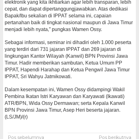
elektronik yang kita ikhtiarkan agar lebih transparan, lebih
cepat, dan dapat dipertanggungjawabkan. Atas dedikasi
Bapak/Ibu sekalian di IPPAT selama ini, capaian
pertanahan baik di tingkat nasional maupun di Jawa Timur
menjadi lebih nyata,” pungkas Wamen Ossy.
Sebagai informasi, seminar ini dihadiri oleh 1.000 peserta
yang terdiri dari 731 jajaran IPPAT dan 269 jajaran di
lingkungan Kantor Wilayah (Kanwil) BPN Provinsi Jawa
Timur. Hadir memberikan sambutan, Ketua Umum PP
IPPAT, Hapendi Harahap dan Ketua Pengwil Jawa Timur
IPPAT, Sri Wahyu Jatmikowati.
Dalam kesempatan ini, Wamen Ossy didampingi Wakil
Pembina Ikatan Istri Karyawan dan Karyawati (Ikawati)
ATR/BPN, Wida Ossy Dermawan; serta Kepala Kanwil
BPN Provinsi Jawa Timur, Asep Heri beserta jajaran.
(LS/JM)/(r)
Navigasi
Pos sebelumnya
Pos berikutnya