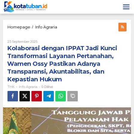
Lewati
ke
konten
Kolaborasi
Homepage
Info Agraria
/
dengan
IPPAT
Oleh
23 September 2025
Jadi
THK
Kolaborasi dengan IPPAT Jadi Kunci
Kunci
Transformasi
Transformasi Layanan Pertanahan,
Layanan
Wamen Ossy Pastikan Adanya
Pertanahan,
Wamen
Transparansi, Akuntabilitas, dan
Ossy
Kepastian Hukum
Pastikan
Adanya
THK
Info Agraria
-
-
0 Dilihat
Transparansi,
Akuntabilitas,
dan
Kepastian
Hukum