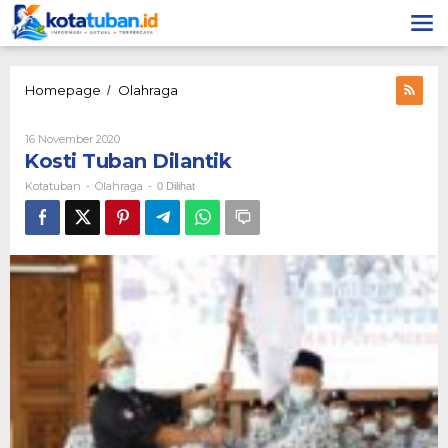
Lewati
ke
konten
Kosti
Homepage
Olahraga
/
Tuban
Dilantik
Oleh
16 November 2020
Kotatuban
Kosti Tuban Dilantik
Kotatuban
Olahraga
-
-
0 Dilihat