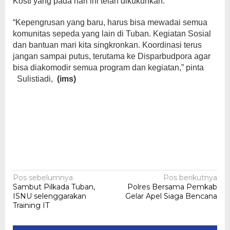
Kosti yang pada hari ini telah dikukuhkan.
“Kepengrusan yang baru, harus bisa mewadai semua
komunitas sepeda yang lain di Tuban. Kegiatan Sosial
dan bantuan mari kita singkronkan. Koordinasi terus
jangan sampai putus, terutama ke Disparbudpora agar
bisa diakomodir semua program dan kegiatan,” pinta
Sulistiadi,
(ims)
Navigasi
Pos sebelumnya
Pos berikutnya
Sambut Pilkada Tuban,
Polres Bersama Pemkab
pos
ISNU selenggarakan
Gelar Apel Siaga Bencana
Training IT