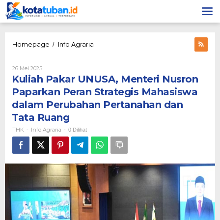
Lewati
ke
konten
Kuliah
Homepage
Info Agraria
/
Pakar
UNUSA,
Oleh
26 Mei 2025
Menteri
THK
Kuliah Pakar UNUSA, Menteri Nusron
Nusron
Paparkan
Paparkan Peran Strategis Mahasiswa
Peran
dalam Perubahan Pertanahan dan
Strategis
Mahasiswa
Tata Ruang
dalam
THK
Info Agraria
-
-
0 Dilihat
Perubahan
Pertanahan
dan
Tata
Ruang