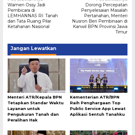
Navigasi
Wamen Ossy Jadi
Dorong Percepatan
pos
Pembicara di
Penyelesaian Masalah
LEMHANNAS RI: Tanah
Pertanahan, Menteri
dan Tata Ruang Pilar
Nusron Beri Pembinaan di
Ketahanan Nasional
Kanwil BPN Provinsi Jawa
Timur
Jangan Lewatkan
Menteri ATR/Kepala BPN
Kementerian ATR/BPN
Tetapkan Standar Waktu
Raih Penghargaan Top
Layanan untuk
Public Service App Lewat
Pengukuran Tanah dan
Aplikasi Sentuh Tanahku
Peralihan Hak